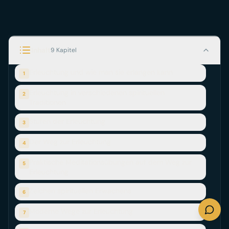
Erleuchtung war lange Zeit das höchstmögliche Ziel jeder spir
Inhalt
9 Kapitel
Erleuchtung und wie man sie erlangen kann
1
Erleuchtung in verschiedenen spirituellen
2
Traditionen
Stufen der Erleuchtung
3
Der Weg zur Erleuchtung
4
Praktische Meditationsübungen auf dem Weg zur
5
Erleuchtung
Zeichen spirituellen Erwachens
6
Moderne Wege zur Erleuchtung
7