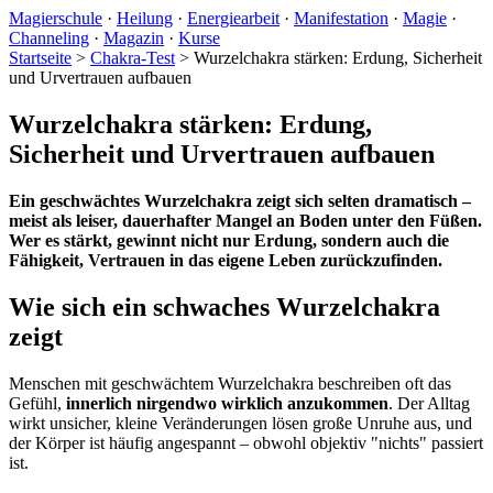
Magierschule
·
Heilung
·
Energiearbeit
·
Manifestation
·
Magie
·
Channeling
·
Magazin
·
Kurse
Startseite
>
Chakra-Test
>
Wurzelchakra stärken: Erdung, Sicherheit
und Urvertrauen aufbauen
Wurzelchakra stärken: Erdung,
Sicherheit und Urvertrauen aufbauen
Ein geschwächtes Wurzelchakra zeigt sich selten dramatisch –
meist als leiser, dauerhafter Mangel an Boden unter den Füßen.
Wer es stärkt, gewinnt nicht nur Erdung, sondern auch die
Fähigkeit, Vertrauen in das eigene Leben zurückzufinden.
Wie sich ein schwaches Wurzelchakra
zeigt
Menschen mit geschwächtem Wurzelchakra beschreiben oft das
Gefühl,
innerlich nirgendwo wirklich anzukommen
. Der Alltag
wirkt unsicher, kleine Veränderungen lösen große Unruhe aus, und
der Körper ist häufig angespannt – obwohl objektiv "nichts" passiert
ist.