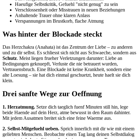
Haeufige Selbstkritik, Gefuehl "nicht genug" zu sein
Verschlossenheit oder Misstrauen in neuen Beziehungen
Anhaltende Trauer ohne klaren Anlass
Verspannungen im Brustkorb, flache Atmung
Was hinter der Blockade steckt
Das Herzchakra (Anahata) ist das Zentrum der Liebe – zu anderen
und zu dir selbst. Es schliesst sich nicht aus Schwaeche, sondern aus
Schutz
. Meist liegen frueher Verletzungen darunter: Liebe an
Bedingungen geknuepft, Verluste die nie betrauert wurden,
Vertrauensbruch. Eine Blockade ist keine Krankheit, sondern eine
alte Loesung – sie hat dich einmal geschuetzt, heute haelt sie dich
klein.
Drei sanfte Wege zur Oeffnung
1. Herzatmung.
Setze dich taeglich fuenf Minuten still hin, lege
beide Haende auf dein Herz, atme bewusst in den Raum dahinter.
Mit jedem Ausatmen breitet sich eine feine Waerme aus.
2. Selbst-Mitgefuehl ueben.
Sprich innerlich mit dir wie mit einem
geliebten Menschen. Beobachte einen Tag lang deinen Selbstdialog