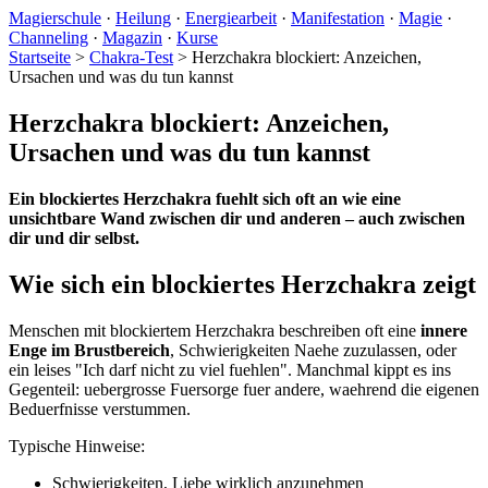
Magierschule
·
Heilung
·
Energiearbeit
·
Manifestation
·
Magie
·
Channeling
·
Magazin
·
Kurse
Startseite
>
Chakra-Test
>
Herzchakra blockiert: Anzeichen,
Ursachen und was du tun kannst
Herzchakra blockiert: Anzeichen,
Ursachen und was du tun kannst
Ein blockiertes Herzchakra fuehlt sich oft an wie eine
unsichtbare Wand zwischen dir und anderen – auch zwischen
dir und dir selbst.
Wie sich ein blockiertes Herzchakra zeigt
Menschen mit blockiertem Herzchakra beschreiben oft eine
innere
Enge im Brustbereich
, Schwierigkeiten Naehe zuzulassen, oder
ein leises "Ich darf nicht zu viel fuehlen". Manchmal kippt es ins
Gegenteil: uebergrosse Fuersorge fuer andere, waehrend die eigenen
Beduerfnisse verstummen.
Typische Hinweise:
Schwierigkeiten, Liebe wirklich anzunehmen