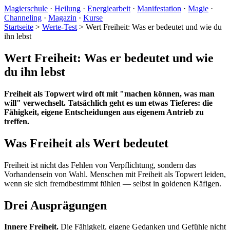
Magierschule
·
Heilung
·
Energiearbeit
·
Manifestation
·
Magie
·
Channeling
·
Magazin
·
Kurse
Startseite
>
Werte-Test
>
Wert Freiheit: Was er bedeutet und wie du
ihn lebst
Wert Freiheit: Was er bedeutet und wie
du ihn lebst
Freiheit als Topwert wird oft mit "machen können, was man
will" verwechselt. Tatsächlich geht es um etwas Tieferes: die
Fähigkeit, eigene Entscheidungen aus eigenem Antrieb zu
treffen.
Was Freiheit als Wert bedeutet
Freiheit ist nicht das Fehlen von Verpflichtung, sondern das
Vorhandensein von Wahl. Menschen mit Freiheit als Topwert leiden,
wenn sie sich fremdbestimmt fühlen — selbst in goldenen Käfigen.
Drei Ausprägungen
Innere Freiheit.
Die Fähigkeit, eigene Gedanken und Gefühle nicht