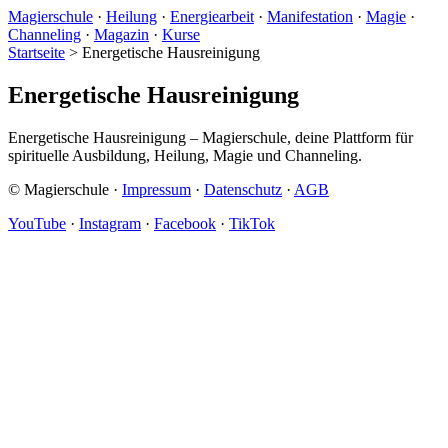
Magierschule
·
Heilung
·
Energiearbeit
·
Manifestation
·
Magie
·
Channeling
·
Magazin
·
Kurse
Startseite
>
Energetische Hausreinigung
Energetische Hausreinigung
Energetische Hausreinigung – Magierschule, deine Plattform für
spirituelle Ausbildung, Heilung, Magie und Channeling.
© Magierschule ·
Impressum
·
Datenschutz
·
AGB
YouTube
·
Instagram
·
Facebook
·
TikTok