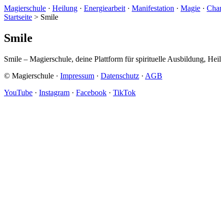
Magierschule
·
Heilung
·
Energiearbeit
·
Manifestation
·
Magie
·
Cha
Startseite
>
Smile
Smile
Smile – Magierschule, deine Plattform für spirituelle Ausbildung, He
© Magierschule ·
Impressum
·
Datenschutz
·
AGB
YouTube
·
Instagram
·
Facebook
·
TikTok