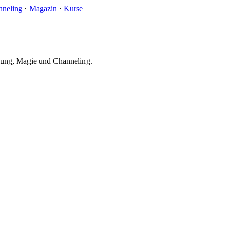
nneling
·
Magazin
·
Kurse
ilung, Magie und Channeling.