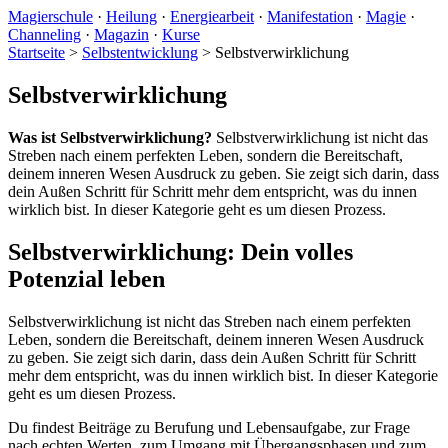
Magierschule
·
Heilung
·
Energiearbeit
·
Manifestation
·
Magie
·
Channeling
·
Magazin
·
Kurse
Startseite
>
Selbstentwicklung
>
Selbstverwirklichung
Selbstverwirklichung
Was ist Selbstverwirklichung?
Selbstverwirklichung ist nicht das
Streben nach einem perfekten Leben, sondern die Bereitschaft,
deinem inneren Wesen Ausdruck zu geben. Sie zeigt sich darin, dass
dein Außen Schritt für Schritt mehr dem entspricht, was du innen
wirklich bist. In dieser Kategorie geht es um diesen Prozess.
Selbstverwirklichung: Dein volles
Potenzial leben
Selbstverwirklichung ist nicht das Streben nach einem perfekten
Leben, sondern die Bereitschaft, deinem inneren Wesen Ausdruck
zu geben. Sie zeigt sich darin, dass dein Außen Schritt für Schritt
mehr dem entspricht, was du innen wirklich bist. In dieser Kategorie
geht es um diesen Prozess.
Du findest Beiträge zu Berufung und Lebensaufgabe, zur Frage
nach echten Werten, zum Umgang mit Übergangsphasen und zum