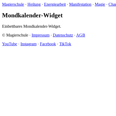
Magierschule
·
Heilung
·
Energiearbeit
·
Manifestation
·
Magie
·
Cha
Mondkalender-Widget
Einbettbares Mondkalender-Widget.
© Magierschule ·
Impressum
·
Datenschutz
·
AGB
YouTube
·
Instagram
·
Facebook
·
TikTok