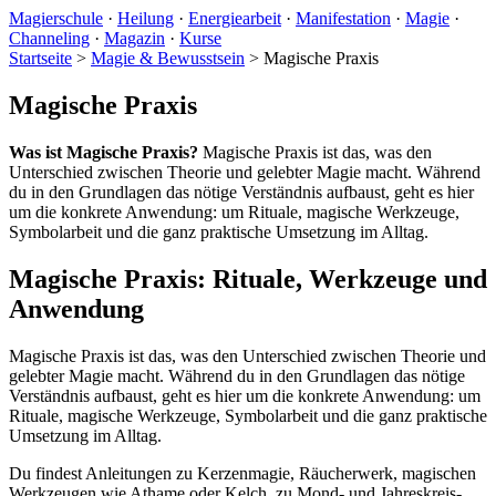
Magierschule
·
Heilung
·
Energiearbeit
·
Manifestation
·
Magie
·
Channeling
·
Magazin
·
Kurse
Startseite
>
Magie & Bewusstsein
>
Magische Praxis
Magische Praxis
Was ist Magische Praxis?
Magische Praxis ist das, was den
Unterschied zwischen Theorie und gelebter Magie macht. Während
du in den Grundlagen das nötige Verständnis aufbaust, geht es hier
um die konkrete Anwendung: um Rituale, magische Werkzeuge,
Symbolarbeit und die ganz praktische Umsetzung im Alltag.
Magische Praxis: Rituale, Werkzeuge und
Anwendung
Magische Praxis ist das, was den Unterschied zwischen Theorie und
gelebter Magie macht. Während du in den Grundlagen das nötige
Verständnis aufbaust, geht es hier um die konkrete Anwendung: um
Rituale, magische Werkzeuge, Symbolarbeit und die ganz praktische
Umsetzung im Alltag.
Du findest Anleitungen zu Kerzenmagie, Räucherwerk, magischen
Werkzeugen wie Athame oder Kelch, zu Mond- und Jahreskreis-