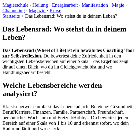
Magierschule
·
Heilung
·
Energiearbeit
·
Manifestation
·
Magie
·
Channeling
·
Magazin
·
Kurse
Startseite
>
Das Lebensrad: Wo stehst du in deinem Leben?
Das Lebensrad: Wo stehst du in deinem
Leben?
Das Lebensrad (Wheel of Life) ist ein bewährtes Coaching-Tool
zur Selbstreflexion.
Du bewertest deine Zufriedenheit in den
wichtigsten Lebensbereichen auf einer Skala – das Ergebnis zeigt
dir auf einen Blick, wo du im Gleichgewicht bist und wo
Handlungsbedarf besteht.
Welche Lebensbereiche werden
analysiert?
Klassischerweise umfasst das Lebensrad acht Bereiche: Gesundheit,
Beruf/Karriere, Finanzen, Familie, Partnerschaft, Freundschaft,
persönliches Wachstum und Freizeit/Hobbys. Du bewertest jeden
Bereich auf einer Skala von 1 bis 10 und erkennst sofort, wo dein
Rad rund läuft und wo es eckt.