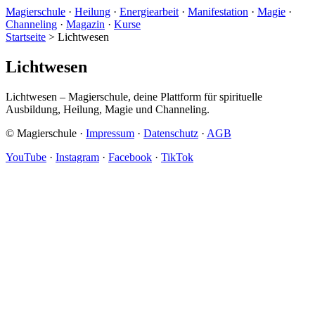
Magierschule
·
Heilung
·
Energiearbeit
·
Manifestation
·
Magie
·
Channeling
·
Magazin
·
Kurse
Startseite
>
Lichtwesen
Lichtwesen
Lichtwesen – Magierschule, deine Plattform für spirituelle
Ausbildung, Heilung, Magie und Channeling.
© Magierschule ·
Impressum
·
Datenschutz
·
AGB
YouTube
·
Instagram
·
Facebook
·
TikTok