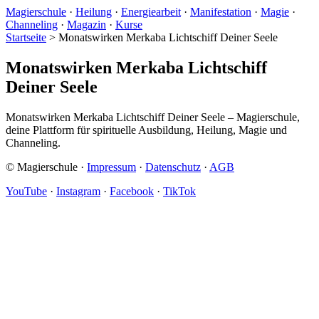
Magierschule
·
Heilung
·
Energiearbeit
·
Manifestation
·
Magie
·
Channeling
·
Magazin
·
Kurse
Startseite
>
Monatswirken Merkaba Lichtschiff Deiner Seele
Monatswirken Merkaba Lichtschiff
Deiner Seele
Monatswirken Merkaba Lichtschiff Deiner Seele – Magierschule,
deine Plattform für spirituelle Ausbildung, Heilung, Magie und
Channeling.
© Magierschule ·
Impressum
·
Datenschutz
·
AGB
YouTube
·
Instagram
·
Facebook
·
TikTok