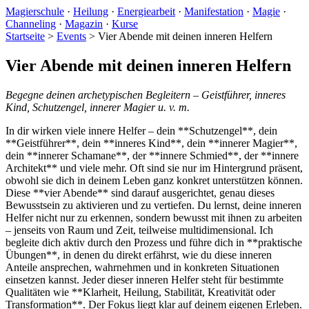
Magierschule
·
Heilung
·
Energiearbeit
·
Manifestation
·
Magie
·
Channeling
·
Magazin
·
Kurse
Startseite
>
Events
>
Vier Abende mit deinen inneren Helfern
Vier Abende mit deinen inneren Helfern
Begegne deinen archetypischen Begleitern – Geistführer, inneres
Kind, Schutzengel, innerer Magier u. v. m.
In dir wirken viele innere Helfer – dein **Schutzengel**, dein
**Geistführer**, dein **inneres Kind**, dein **innerer Magier**,
dein **innerer Schamane**, der **innere Schmied**, der **innere
Architekt** und viele mehr. Oft sind sie nur im Hintergrund präsent,
obwohl sie dich in deinem Leben ganz konkret unterstützen können.
Diese **vier Abende** sind darauf ausgerichtet, genau dieses
Bewusstsein zu aktivieren und zu vertiefen. Du lernst, deine inneren
Helfer nicht nur zu erkennen, sondern bewusst mit ihnen zu arbeiten
– jenseits von Raum und Zeit, teilweise multidimensional. Ich
begleite dich aktiv durch den Prozess und führe dich in **praktische
Übungen**, in denen du direkt erfährst, wie du diese inneren
Anteile ansprechen, wahrnehmen und in konkreten Situationen
einsetzen kannst. Jeder dieser inneren Helfer steht für bestimmte
Qualitäten wie **Klarheit, Heilung, Stabilität, Kreativität oder
Transformation**. Der Fokus liegt klar auf deinem eigenen Erleben.