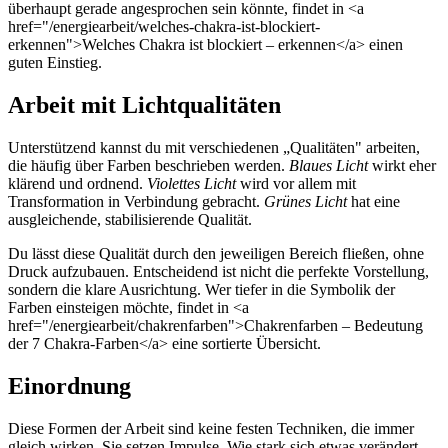
überhaupt gerade angesprochen sein könnte, findet in <a
href="/energiearbeit/welches-chakra-ist-blockiert-
erkennen">Welches Chakra ist blockiert – erkennen</a> einen
guten Einstieg.
Arbeit mit Lichtqualitäten
Unterstützend kannst du mit verschiedenen „Qualitäten" arbeiten,
die häufig über Farben beschrieben werden.
Blaues Licht
wirkt eher
klärend und ordnend.
Violettes Licht
wird vor allem mit
Transformation in Verbindung gebracht.
Grünes Licht
hat eine
ausgleichende, stabilisierende Qualität.
Du lässt diese Qualität durch den jeweiligen Bereich fließen, ohne
Druck aufzubauen. Entscheidend ist nicht die perfekte Vorstellung,
sondern die klare Ausrichtung. Wer tiefer in die Symbolik der
Farben einsteigen möchte, findet in <a
href="/energiearbeit/chakrenfarben">Chakrenfarben – Bedeutung
der 7 Chakra-Farben</a> eine sortierte Übersicht.
Einordnung
Diese Formen der Arbeit sind keine festen Techniken, die immer
gleich wirken. Sie setzen Impulse. Wie stark sich etwas verändert,