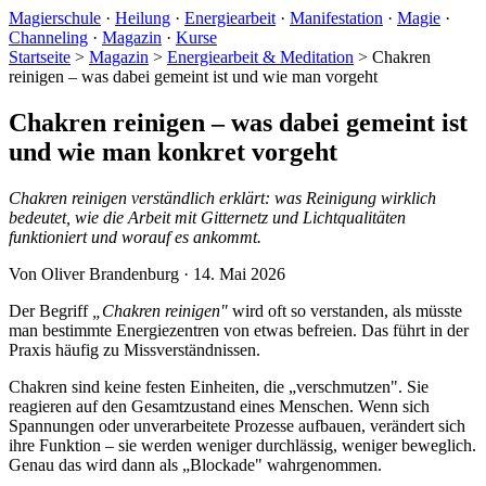
Magierschule
·
Heilung
·
Energiearbeit
·
Manifestation
·
Magie
·
Channeling
·
Magazin
·
Kurse
Startseite
>
Magazin
>
Energiearbeit & Meditation
>
Chakren
reinigen – was dabei gemeint ist und wie man vorgeht
Chakren reinigen – was dabei gemeint ist
und wie man konkret vorgeht
Chakren reinigen verständlich erklärt: was Reinigung wirklich
bedeutet, wie die Arbeit mit Gitternetz und Lichtqualitäten
funktioniert und worauf es ankommt.
Von Oliver Brandenburg · 14. Mai 2026
Der Begriff
„Chakren reinigen"
wird oft so verstanden, als müsste
man bestimmte Energiezentren von etwas befreien. Das führt in der
Praxis häufig zu Missverständnissen.
Chakren sind keine festen Einheiten, die „verschmutzen". Sie
reagieren auf den Gesamtzustand eines Menschen. Wenn sich
Spannungen oder unverarbeitete Prozesse aufbauen, verändert sich
ihre Funktion – sie werden weniger durchlässig, weniger beweglich.
Genau das wird dann als „Blockade" wahrgenommen.